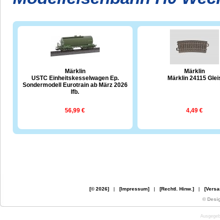
Märklin
Märklin
USTC Einheitskesselwagen Ep.
Märklin 24115 Glei
Sondermodell Eurotrain ab März 2026
lfb.
56,99 €
4,49 €
[© 2026]
|
[Impressum]
|
[Rechtl. Hinw.]
|
[Versa
© Desi
Ausgegebe