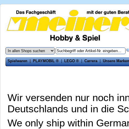
Spielwaren
|
PLAYMOBIL ®
|
LEGO ®
|
Carrera
|
Unsere Marke
Wir versenden nur noch in
Deutschlands und in die S
We only ship within Germa