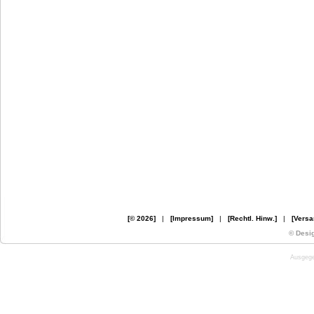
[© 2026]
|
[Impressum]
|
[Rechtl. Hinw.]
|
[Versa
© Desi
Ausgege