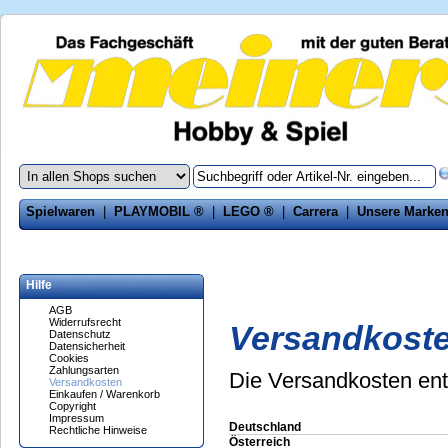
Spielwaren
|
PLAYMOBIL ®
|
LEGO ®
|
Carrera
|
Unsere Marke
Hilfe
AGB
Widerrufsrecht
Versandkost
Datenschutz
Datensicherheit
Cookies
Zahlungsarten
Die Versandkosten ent
Versandkosten
Einkaufen / Warenkorb
Copyright
Impressum
Deutschland
Rechtliche Hinweise
Österreich