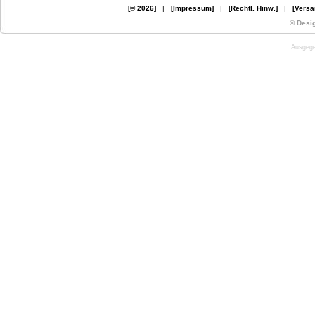
[© 2026]
|
[Impressum]
|
[Rechtl. Hinw.]
|
[Versa
© Desi
Ausgege