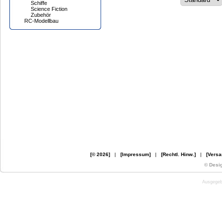
Schiffe
Science Fiction
Zubehör
RC-Modellbau
[© 2026]
|
[Impressum]
|
[Rechtl. Hinw.]
|
[Versa
© Desi
Ausgegebe