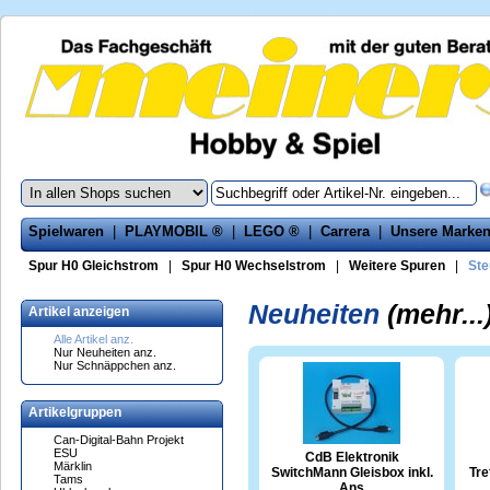
Spielwaren
|
PLAYMOBIL ®
|
LEGO ®
|
Carrera
|
Unsere Marke
Spur H0 Gleichstrom
|
Spur H0 Wechselstrom
|
Weitere Spuren
|
Ste
Neuheiten
(mehr...
Artikel anzeigen
Alle Artikel anz.
Nur Neuheiten anz.
Nur Schnäppchen anz.
Artikelgruppen
Can-Digital-Bahn Projekt
ESU
CdB Elektronik
Märklin
SwitchMann Gleisbox inkl.
Tr
Tams
Ans