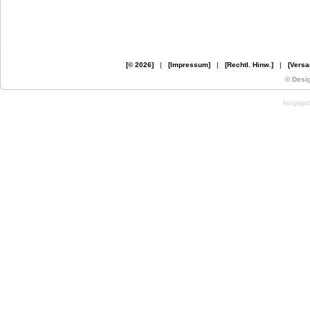
[© 2026]
|
[Impressum]
|
[Rechtl. Hinw.]
|
[Versa
© Desi
Ausgegebe