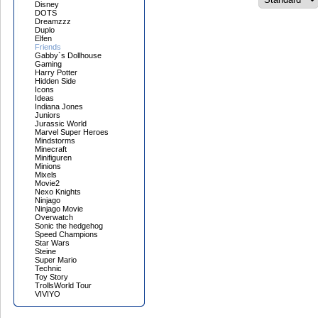
Disney
DOTS
Dreamzzz
Duplo
Elfen
Friends
Gabby`s Dollhouse
Gaming
Harry Potter
Hidden Side
Icons
Ideas
Indiana Jones
Juniors
Jurassic World
Marvel Super Heroes
Mindstorms
Minecraft
Minifiguren
Minions
Mixels
Movie2
Nexo Knights
Ninjago
Ninjago Movie
Overwatch
Sonic the hedgehog
Speed Champions
Star Wars
Steine
Super Mario
Technic
Toy Story
TrollsWorld Tour
VIVIYO