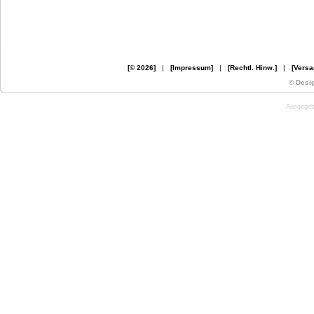
[© 2026]
|
[Impressum]
|
[Rechtl. Hinw.]
|
[Versa
© Desi
Ausgegebe