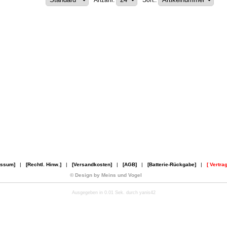
Anzahl:
Sort.:
essum]
|
[Rechtl. Hinw.]
|
[Versandkosten]
|
[AGB]
|
[Batterie-Rückgabe]
|
[ Vertra
© Design by Meins und Vogel
Ausgegeben in 0.01 Sek. durch yanis42