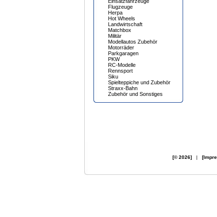
Einsatzfahrzeuge
Flugzeuge
Herpa
Hot Wheels
Landwirtschaft
Matchbox
Militär
Modellautos Zubehör
Motorräder
Parkgaragen
PKW
RC-Modelle
Rennsport
Siku
Spielteppiche und Zubehör
Straxx-Bahn
Zubehör und Sonstiges
[© 2026]
|
[Impr