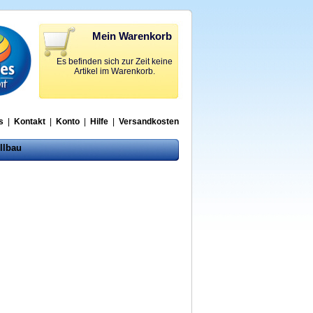
Mein Warenkorb
Es befinden sich zur Zeit keine
Artikel im Warenkorb.
s
|
Kontakt
|
Konto
|
Hilfe
|
Versandkosten
llbau