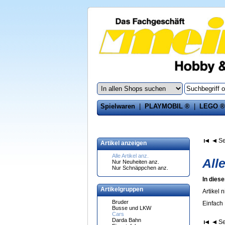
Spielwaren
|
PLAYMOBIL ®
|
LEGO ®
Se
Artikel anzeigen
Alle Artikel anz.
Alle
Nur Neuheiten anz.
Nur Schnäppchen anz.
In diese
Artikelgruppen
Artikel 
Bruder
Einfach
Busse und LKW
Cars
Darda Bahn
Se