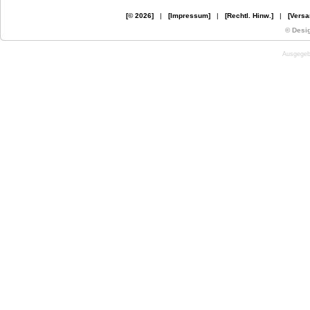
[© 2026]
|
[Impressum]
|
[Rechtl. Hinw.]
|
[Versa
© Desi
Ausgegebe