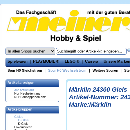
Spielwaren
|
PLAYMOBIL ®
|
LEGO ®
|
Carrera
|
Unsere Marke
Spur H0 Gleichstrom
|
Spur H0 Wechselstrom
|
Weitere Spuren
|
Ste
Artikel anzeigen
Märklin 24360 Gleis
Alle Artikel anz.
Nur Neuheiten anz.
Artikel-Nummer: 24
Nur Schnäppchen anz.
Marke:Märklin
Artikelgruppen
Gleise
C-Gleis
K-Gleis
Lokomotiven