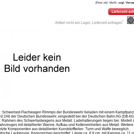
(Preis inkl. MwSt.
zzgl. Vers
Lieferzeit an
*
Artikel nicht am Lager, Lieferzeit anfragen
d: Schwerlast-Flachwagen Rlmmps der Bundeswehr beladen mit einem Kampfpanz
d 2A6 der Deutschen Bundeswehr, eingestellt bei der Deutschen Bahn AG (DB AG)
: Rahmen des Schwerlastwagens aus Metall. Ladehalterungen liegen bei. Modell 
rfahrzeuges mit detaillierter Wanne, Aufbau und Ketteneinheiten aus Metall. Weitere
tzte Komponenten aus detaillierten Kunststoffteilen. Turm und Waffe beweglich.
tische Lackierung. Kennzeichen beschriftet. Länge ca. 8,9 cm, mit Kanone ca. 11 c