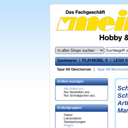
Spielwaren
|
PLAYMOBIL ®
|
LEGO ®
Spur H0 Gleichstrom
|
Spur H0 Wechsels
Artikel anzeigen
Sch
Alle Artikel anz.
Nur Neuheiten anz.
Sch
Nur Schnäppchen anz.
Art
Artikelgruppen
Mar
Gleise
Lokomotiven
Startpackungen
Wagen