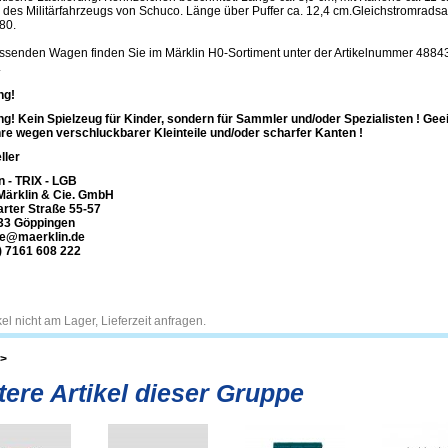
 des Militärfahrzeugs von Schuco. Länge über Puffer ca. 12,4 cm.Gleichstromradsa
80.
ssenden Wagen finden Sie im Märklin H0-Sortiment unter der Artikelnummer 4884
.
ng!
g! Kein Spielzeug für Kinder, sondern für Sammler und/oder Spezialisten ! Gee
re wegen verschluckbarer Kleinteile und/oder scharfer Kanten !
ller
n - TRIX - LGB
Märklin & Cie. GmbH
arter Straße 55-57
33 Göppingen
ce@maerklin.de
) 7161 608 222
ikel nicht am Lager, Lieferzeit anfragen.
>
tere Artikel dieser Gruppe