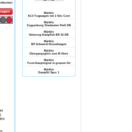
andkosten
)
fragen
Märklin
KLV-Tragwagen mit 2 Silo Cont
Märklin
Zugpackung Glaskasten PmG DB
Märklin
Güterzug-Dampflok BR 52 DB
Märklin
BP Schweröl-Kesselwagen
Märklin
Übergangsgleis zum M Gleis
Märklin
Form-Hauptsignal m.grauem Git
Märklin
Dampföl Spur 1
er
.
des
m.