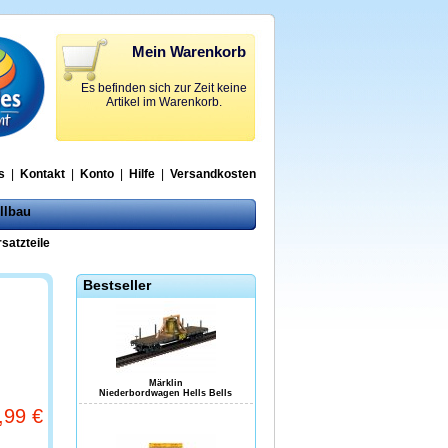
Mein Warenkorb
Es befinden sich zur Zeit keine
Artikel im Warenkorb.
s
|
Kontakt
|
Konto
|
Hilfe
|
Versandkosten
llbau
satzteile
Bestseller
Märklin
Niederbordwagen Hells Bells
,99 €