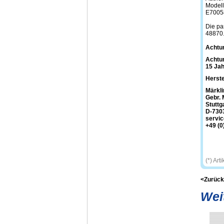
Modell
E7005
Die pa
48870
Achtu
Achtun
15 Jah
Herste
Märkli
Gebr. 
Stuttg
D-730
servi
+49 (0
(*) Art
<Zurück
Wei