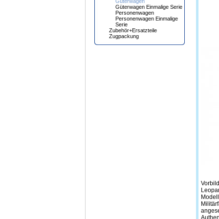
Güterwagen
Güterwagen Einmalige Serie
Personenwagen
Personenwagen Einmalige
Serie
Zubehör+Ersatzteile
Zugpackung
Vorbil
Leopar
Modell
Militä
angese
Authen