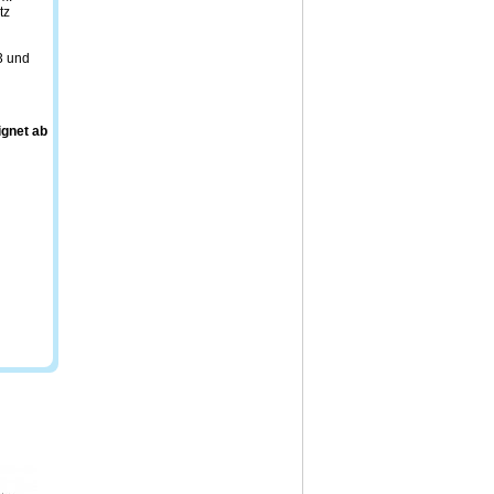
tz
3 und
ignet ab