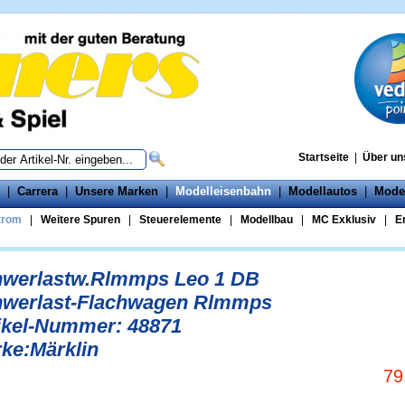
Startseite
|
Über un
|
Carrera
|
Unsere Marken
|
Modelleisenbahn
|
Modellautos
|
Mode
trom
|
Weitere Spuren
|
Steuerelemente
|
Modellbau
|
MC Exklusiv
|
Er
werlastw.Rlmmps Leo 1 DB
werlast-Flachwagen Rlmmps
ikel-Nummer: 48871
ke:Märklin
79