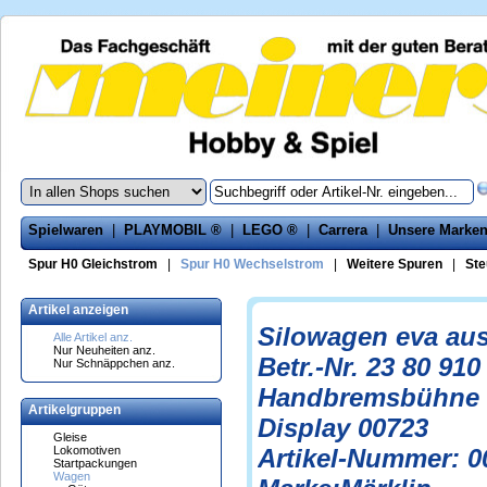
Spielwaren
|
PLAYMOBIL ®
|
LEGO ®
|
Carrera
|
Unsere Marke
Spur H0 Gleichstrom
|
Spur H0 Wechselstrom
|
Weitere Spuren
|
Ste
Artikel anzeigen
Silowagen eva au
Alle Artikel anz.
Nur Neuheiten anz.
Betr.-Nr. 23 80 910
Nur Schnäppchen anz.
Handbremsbühne S
Artikelgruppen
Display 00723
Gleise
Lokomotiven
Artikel-Nummer: 0
Startpackungen
Wagen