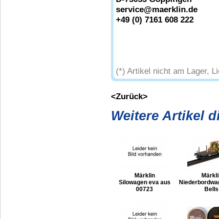
service@maerklin.de
+49 (0) 7161 608 222
(*) Artikel nicht am Lager, L
<Zurück>
Weitere Artikel 
Märklin
Märkli
Silowagen eva aus
Niederbordwa
00723
Bells