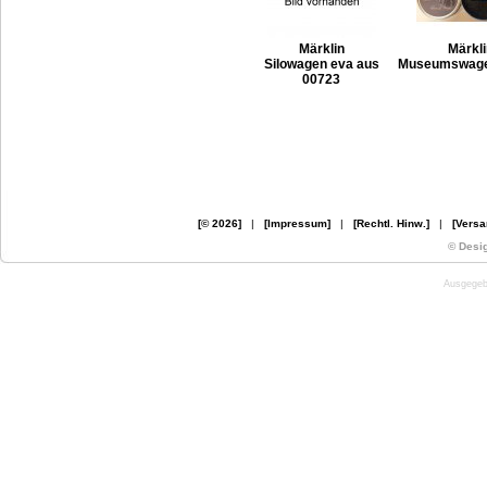
Märklin
Märkli
Silowagen eva aus
Museumswage
00723
[© 2026]
|
[Impressum]
|
[Rechtl. Hinw.]
|
[Versa
© Desi
Ausgegebe