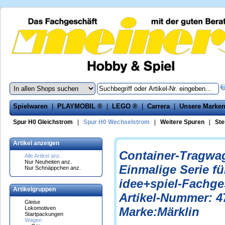
Spielwaren
|
PLAYMOBIL ®
|
LEGO ®
|
Carrera
|
Unsere Marke
Spur H0 Gleichstrom
|
Spur H0 Wechselstrom
|
Weitere Spuren
|
Ste
Artikel anzeigen
Container-Tragwa
Alle Artikel anz.
Nur Neuheiten anz.
Einmalige Serie 
Nur Schnäppchen anz.
idee+spiel-Fachge
Artikelgruppen
Artikel-Nummer: 4
Gleise
Lokomotiven
Marke:Märklin
Startpackungen
Wagen