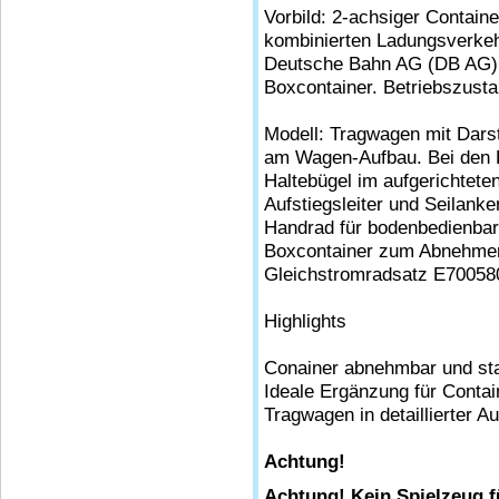
Vorbild: 2-achsiger Contain
kombinierten Ladungsverkeh
Deutsche Bahn AG (DB AG). 
Boxcontainer. Betriebszust
Modell: Tragwagen mit Darst
am Wagen-Aufbau. Bei den Ra
Haltebügel im aufgerichtet
Aufstiegsleiter und Seilank
Handrad für bodenbedienbare
Boxcontainer zum Abnehmen
Gleichstromradsatz E70058
Highlights
Conainer abnehmbar und sta
Ideale Ergänzung für Conta
Tragwagen in detaillierter A
Achtung!
Achtung! Kein Spielzeug f