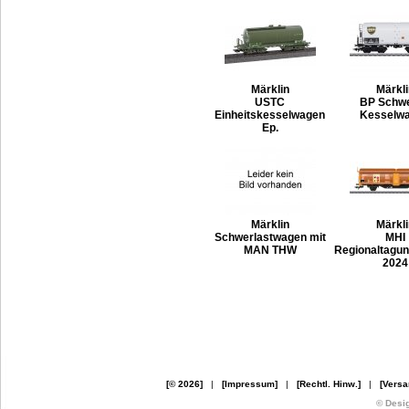
Märklin
Märkli
USTC
BP Schwe
Einheitskesselwagen
Kesselw
Ep.
Märklin
Märkli
Schwerlastwagen mit
MHI
MAN THW
Regionaltagu
2024
[© 2026]
|
[Impressum]
|
[Rechtl. Hinw.]
|
[Versa
© Desi