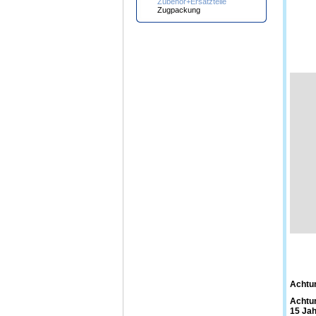
Zubehör+Ersatzteile
Zugpackung
Achtu
Achtun
15 Jah