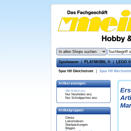
Spielwaren
|
PLAYMOBIL ®
|
LEGO ®
Spur H0 Gleichstrom
|
Spur H0 Wechsels
Artikel anzeigen
Ers
Alle Artikel anz.
Nur Neuheiten anz.
Art
Nur Schnäppchen anz.
Mar
Artikelgruppen
Gleise
Lokomotiven
Startpackungen
Wagen