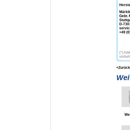
Herste
Märkli
Gebr. 
Stuttg
D-730
servi
+49 (0
(*) Ar
vorbeh
<Zurück
Wei
We