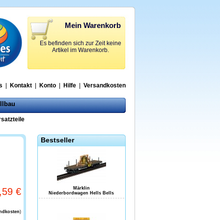
Mein Warenkorb
Es befinden sich zur Zeit keine
Artikel im Warenkorb.
s
|
Kontakt
|
Konto
|
Hilfe
|
Versandkosten
llbau
satzteile
Bestseller
Märklin
,59 €
Niederbordwagen Hells Bells
andkosten
)