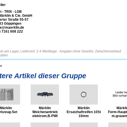
ller
n - TRIX - LGB
Märklin & Cie. GmbH
arter Straße 55-57
33 Göppingen
ce@maerklin.de
) 7161 608 222
tikel am Lager, Lieferzeit: 2-4 Werktage - Angabe ohne Gewähr, Zwischenverkauf
alten.
>
tere Artikel dieser Gruppe
Märklin
Märklin
Märklin
Märkli
rkzeug-Set
Weichenantrieb
Ersatzhaftreifen 10St
Form-Haupt
elektrom.B-PWI
10mm
m.grauem