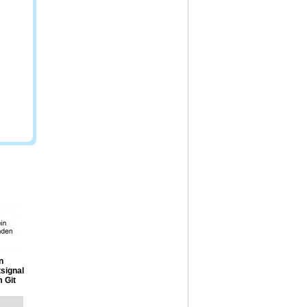
n
signal
 Git