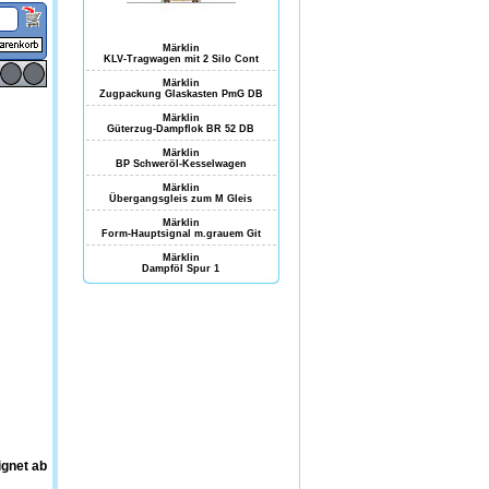
Märklin
KLV-Tragwagen mit 2 Silo Cont
Märklin
Zugpackung Glaskasten PmG DB
Märklin
Güterzug-Dampflok BR 52 DB
Märklin
BP Schweröl-Kesselwagen
Märklin
Übergangsgleis zum M Gleis
Märklin
Form-Hauptsignal m.grauem Git
Märklin
Dampföl Spur 1
ignet ab