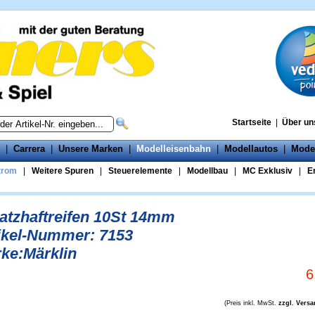
Startseite
|
Über un
|
Carrera
|
Unsere Marken
|
Modelleisenbahn
|
Modellautos
|
Mode
trom
|
Weitere Spuren
|
Steuerelemente
|
Modellbau
|
MC Exklusiv
|
Er
atzhaftreifen 10St 14mm
ikel-Nummer: 7153
ke:Märklin
6
(Preis inkl. MwSt.
zzgl. Vers