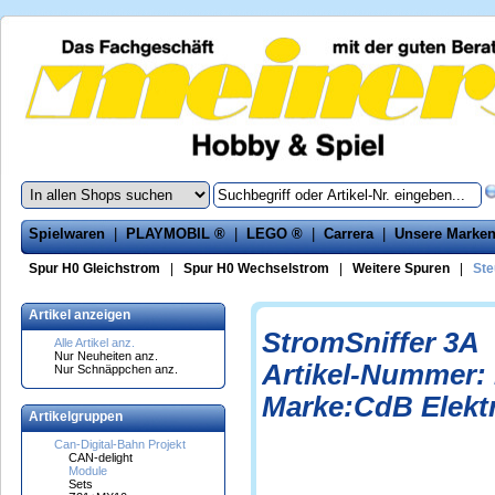
Spielwaren
|
PLAYMOBIL ®
|
LEGO ®
|
Carrera
|
Unsere Marke
Spur H0 Gleichstrom
|
Spur H0 Wechselstrom
|
Weitere Spuren
|
Ste
Artikel anzeigen
StromSniffer 3A
Alle Artikel anz.
Nur Neuheiten anz.
Artikel-Nummer:
Nur Schnäppchen anz.
Marke:CdB Elekt
Artikelgruppen
Can-Digital-Bahn Projekt
CAN-delight
Module
Sets