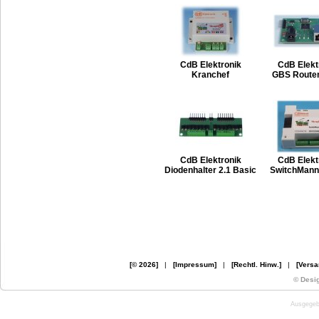
CdB Elektronik
CdB Elekt
Kranchef
GBS Route
CdB Elektronik
CdB Elekt
Diodenhalter 2.1 Basic
SwitchMann
[© 2026]
|
[Impressum]
|
[Rechtl. Hinw.]
|
[Versa
© Desi
Ausgegebe