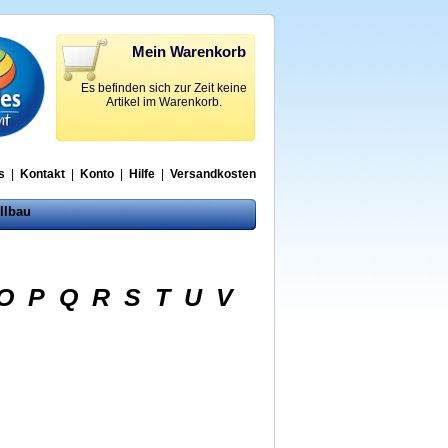
Mein Warenkorb
Es befinden sich zur Zeit keine
Artikel im Warenkorb.
s
|
Kontakt
|
Konto
|
Hilfe
|
Versandkosten
llbau
O
P
Q
R
S
T
U
V