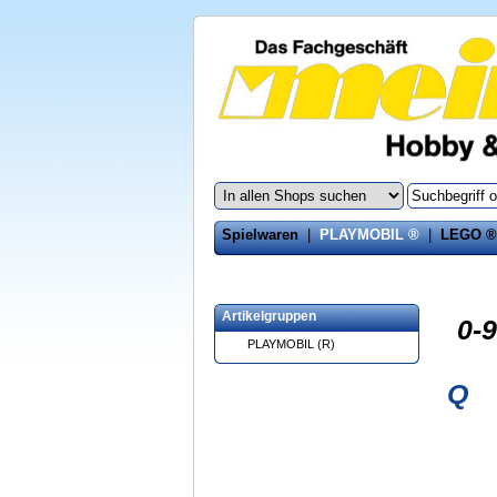
Spielwaren
|
PLAYMOBIL ®
|
LEGO ®
Artikelgruppen
0-9
PLAYMOBIL (R)
Q