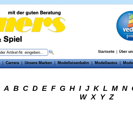
Startseite
|
Über un
|
Carrera
|
Unsere Marken
|
Modelleisenbahn
|
Modellautos
|
Mode
A
B
C
D
E
F
G
H
I
J
K
L
M
N
W
X
Y
Z