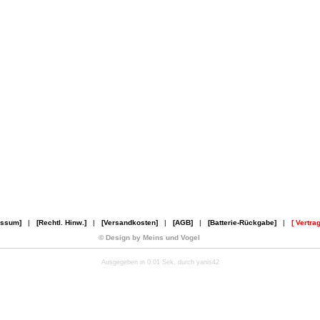
essum]
|
[Rechtl. Hinw.]
|
[Versandkosten]
|
[AGB]
|
[Batterie-Rückgabe]
|
[ Vertra
© Design by Meins und Vogel
Ausgegeben in 0.01 Sek. durch yanis42