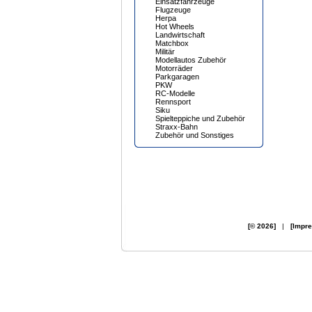
Einsatzfahrzeuge
Flugzeuge
Herpa
Hot Wheels
Landwirtschaft
Matchbox
Militär
Modellautos Zubehör
Motorräder
Parkgaragen
PKW
RC-Modelle
Rennsport
Siku
Spielteppiche und Zubehör
Straxx-Bahn
Zubehör und Sonstiges
[© 2026]
|
[Impr