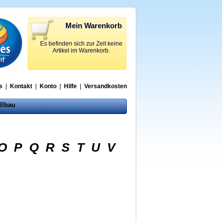
Mein Warenkorb
Es befinden sich zur Zeit keine
Artikel im Warenkorb.
s
|
Kontakt
|
Konto
|
Hilfe
|
Versandkosten
llbau
O
P
Q
R
S
T
U
V