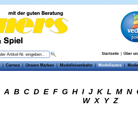
Startseite
|
Über un
|
Carrera
|
Unsere Marken
|
Modelleisenbahn
|
Modellautos
|
Mode
A
B
C
D
E
F
G
H
I
J
K
L
M
N
W
X
Y
Z