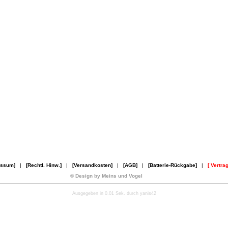
essum]
|
[Rechtl. Hinw.]
|
[Versandkosten]
|
[AGB]
|
[Batterie-Rückgabe]
|
[ Vertra
© Design by Meins und Vogel
Ausgegeben in 0.01 Sek. durch yanis42