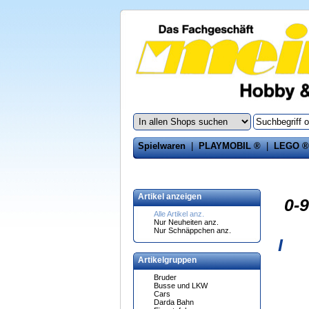
Spielwaren
|
PLAYMOBIL ®
|
LEGO ®
Artikel anzeigen
0-9
Alle Artikel anz.
Nur Neuheiten anz.
Nur Schnäppchen anz.
I
Artikelgruppen
Bruder
Busse und LKW
Cars
Darda Bahn