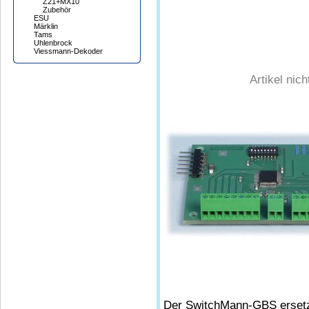
Z21+MX10
Zubehör
ESU
Märklin
Tams
Uhlenbrock
Viessmann-Dekoder
Artikel nic
Der SwitchMann-GBS ersetzt