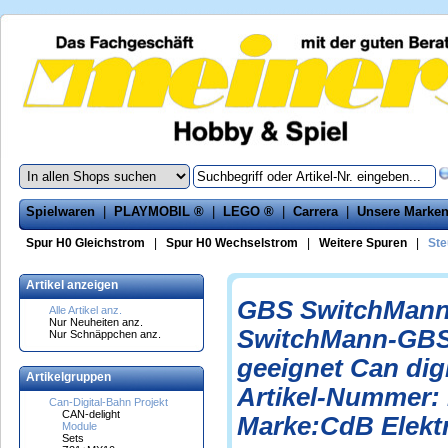
Spielwaren
|
PLAYMOBIL ®
|
LEGO ®
|
Carrera
|
Unsere Marke
Spur H0 Gleichstrom
|
Spur H0 Wechselstrom
|
Weitere Spuren
|
Ste
Artikel anzeigen
GBS SwitchMan
Alle Artikel anz.
Nur Neuheiten anz.
SwitchMann-GB
Nur Schnäppchen anz.
geeignet Can dig
Artikelgruppen
Artikel-Nummer:
Can-Digital-Bahn Projekt
CAN-delight
Marke:CdB Elekt
Module
Sets