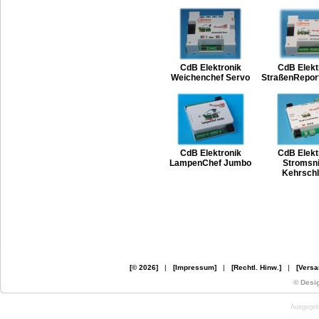
CdB Elektronik
CdB Elekt
Weichenchef Servo
StraßenRepor
CdB Elektronik
CdB Elekt
LampenChef Jumbo
Stromsni
Kehrschl
[© 2026]
|
[Impressum]
|
[Rechtl. Hinw.]
|
[Versa
© Desi
Ausgegebe