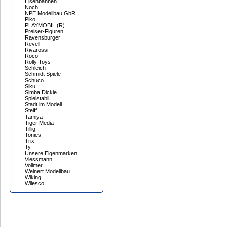
Eisenbahnen
Noch
NPE Modellbau GbR
Piko
PLAYMOBIL (R)
Preiser-Figuren
Ravensburger
Revell
Rivarossi
Roco
Rolly Toys
Schleich
Schmidt Spiele
Schuco
Siku
Simba Dickie
Spielstabil
Stadt im Modell
Steiff
Tamiya
Tiger Media
Tillig
Tonies
Trix
Ty
Unsere Eigenmarken
Viessmann
Vollmer
Weinert Modellbau
Wiking
Wilesco