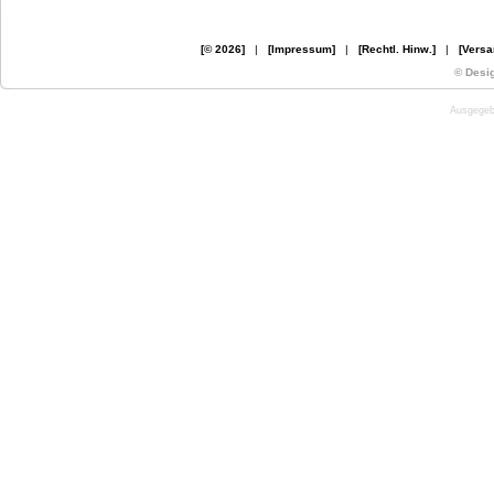
[© 2026]
|
[Impressum]
|
[Rechtl. Hinw.]
|
[Versa
© Desi
Ausgegebe