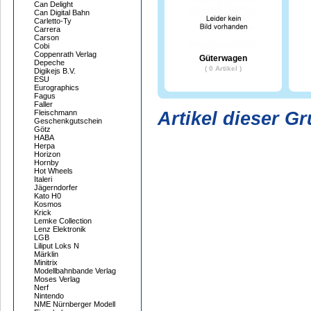
Can Delight
Can Digital Bahn
Carletto-Ty
Carrera
Carson
Cobi
Coppenrath Verlag
Güterwagen
Depeche
( 0 Artikel )
Digikejs B.V.
ESU
Eurographics
Fagus
Faller
Artikel dieser G
Fleischmann
Geschenkgutschein
Götz
HABA
Herpa
Horizon
Hornby
Hot Wheels
Italeri
Jägerndorfer
Kato H0
Kosmos
Krick
Lemke Collection
Lenz Elektronik
LGB
Liliput Loks N
Märklin
Minitrix
Modellbahnbande Verlag
Moses Verlag
Nerf
Nintendo
NME Nürnberger Modell