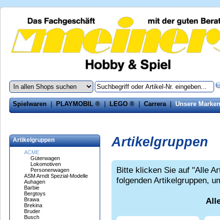
Spielwaren
|
PLAYMOBIL ®
|
LEGO ®
|
Carrera
|
Unsere Marke
Artikelgruppen
Artikelgruppen
ACME
Güterwagen
Lokomotiven
Bitte klicken Sie auf "Alle A
Personenwagen
ASM Arndt Spezial-Modelle
folgenden Artikelgruppen, u
Auhagen
Barbie
Bergtoys
All
Brawa
Brekina
Bruder
Busch