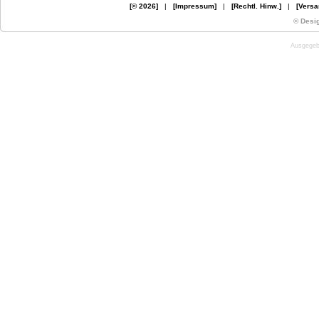
[© 2026]
|
[Impressum]
|
[Rechtl. Hinw.]
|
[Versa
© Desi
Ausgegebe