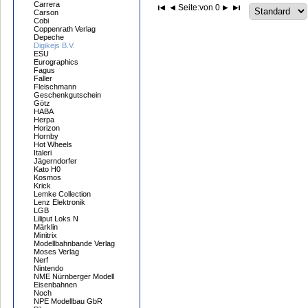
Carrera
Seite:
von 0
Carson
Cobi
Coppenrath Verlag
Depeche
Digikejs B.V.
ESU
Eurographics
Fagus
Faller
Fleischmann
Geschenkgutschein
Götz
HABA
Herpa
Horizon
Hornby
Hot Wheels
Italeri
Jägerndorfer
Kato H0
Kosmos
Krick
Lemke Collection
Lenz Elektronik
LGB
Liliput Loks N
Märklin
Minitrix
Modellbahnbande Verlag
Moses Verlag
Nerf
Nintendo
NME Nürnberger Modell
Eisenbahnen
Noch
NPE Modellbau GbR