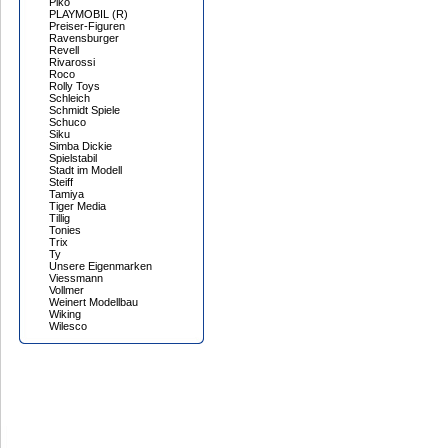
Piko
PLAYMOBIL (R)
Preiser-Figuren
Ravensburger
Revell
Rivarossi
Roco
Rolly Toys
Schleich
Schmidt Spiele
Schuco
Siku
Simba Dickie
Spielstabil
Stadt im Modell
Steiff
Tamiya
Tiger Media
Tillig
Tonies
Trix
Ty
Unsere Eigenmarken
Viessmann
Vollmer
Weinert Modellbau
Wiking
Wilesco