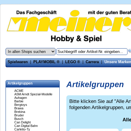
Spielwaren
|
PLAYMOBIL ®
|
LEGO ®
|
Carrera
|
Unsere Marke
Artikelgruppen
Artikelgruppen
ACME
ASM Arndt Spezial-Modelle
Auhagen
Bitte klicken Sie auf "Alle A
Barbie
Bergtoys
folgenden Artikelgruppen, u
Brawa
Brekina
Bruder
All
Busch
Can Delight
Can Digital Bahn
Carletto-Ty