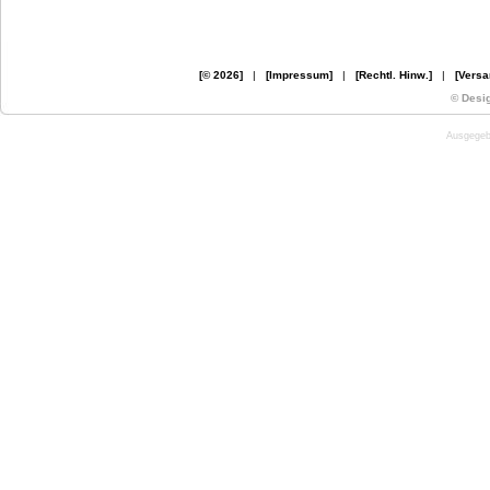
[© 2026]
|
[Impressum]
|
[Rechtl. Hinw.]
|
[Versa
© Desi
Ausgegebe