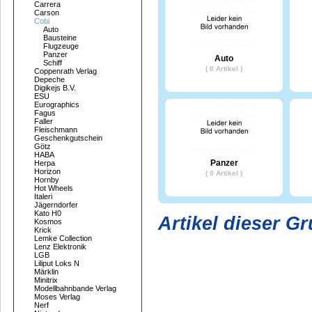
Carrera
Carson
Cobi
Auto
Bausteine
Flugzeuge
Panzer
Auto
Schiff
( 0 Artikel )
Coppenrath Verlag
Depeche
Digikejs B.V.
ESU
Eurographics
Fagus
Faller
Fleischmann
Geschenkgutschein
Götz
HABA
Panzer
Herpa
Horizon
( 0 Artikel )
Hornby
Hot Wheels
Italeri
Jägerndorfer
Kato H0
Artikel dieser G
Kosmos
Krick
Lemke Collection
Lenz Elektronik
LGB
Liliput Loks N
Märklin
Minitrix
Modellbahnbande Verlag
Moses Verlag
Nerf