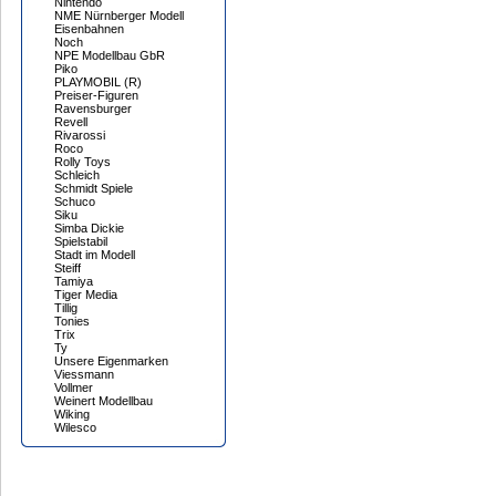
Nintendo
NME Nürnberger Modell
Eisenbahnen
Noch
NPE Modellbau GbR
Piko
PLAYMOBIL (R)
Preiser-Figuren
Ravensburger
Revell
Rivarossi
Roco
Rolly Toys
Schleich
Schmidt Spiele
Schuco
Siku
Simba Dickie
Spielstabil
Stadt im Modell
Steiff
Tamiya
Tiger Media
Tillig
Tonies
Trix
Ty
Unsere Eigenmarken
Viessmann
Vollmer
Weinert Modellbau
Wiking
Wilesco