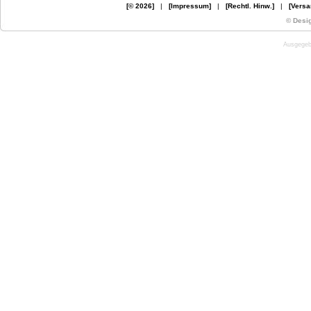
[© 2026]
|
[Impressum]
|
[Rechtl. Hinw.]
|
[Versa
© Desi
Ausgegebe