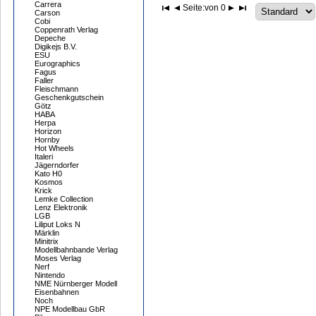
Carrera
Seite:
von 0
Carson
Cobi
Coppenrath Verlag
Depeche
Digikejs B.V.
ESU
Eurographics
Fagus
Faller
Fleischmann
Geschenkgutschein
Götz
HABA
Herpa
Horizon
Hornby
Hot Wheels
Italeri
Jägerndorfer
Kato H0
Kosmos
Krick
Lemke Collection
Lenz Elektronik
LGB
Liliput Loks N
Märklin
Minitrix
Modellbahnbande Verlag
Moses Verlag
Nerf
Nintendo
NME Nürnberger Modell
Eisenbahnen
Noch
NPE Modellbau GbR