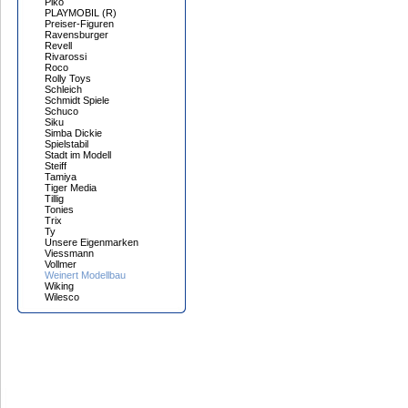
Piko
PLAYMOBIL (R)
Preiser-Figuren
Ravensburger
Revell
Rivarossi
Roco
Rolly Toys
Schleich
Schmidt Spiele
Schuco
Siku
Simba Dickie
Spielstabil
Stadt im Modell
Steiff
Tamiya
Tiger Media
Tillig
Tonies
Trix
Ty
Unsere Eigenmarken
Viessmann
Vollmer
Weinert Modellbau
Wiking
Wilesco