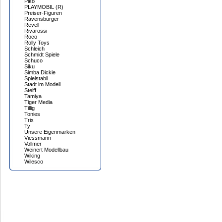
Piko
PLAYMOBIL (R)
Preiser-Figuren
Ravensburger
Revell
Rivarossi
Roco
Rolly Toys
Schleich
Schmidt Spiele
Schuco
Siku
Simba Dickie
Spielstabil
Stadt im Modell
Steiff
Tamiya
Tiger Media
Tillig
Tonies
Trix
Ty
Unsere Eigenmarken
Viessmann
Vollmer
Weinert Modellbau
Wiking
Wilesco