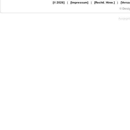
[© 2026]
|
[Impressum]
|
[Rechtl. Hinw.]
|
[Versa
© Desi
Ausgegebe