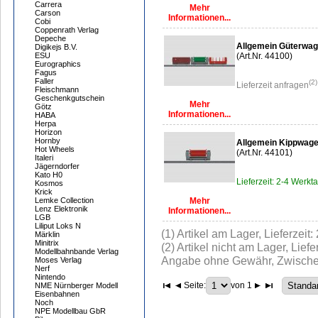
Carrera
Mehr
Carson
Informationen...
Cobi
Coppenrath Verlag
Depeche
Allgemein Güterwag
Digikejs B.V.
ESU
(Art.Nr. 44100)
Eurographics
Fagus
Faller
(2)
Lieferzeit anfragen
Fleischmann
Geschenkgutschein
Mehr
Götz
Informationen...
HABA
Herpa
Horizon
Hornby
Allgemein Kippwag
Hot Wheels
(Art.Nr. 44101)
Italeri
Jägerndorfer
Kato H0
Lieferzeit: 2-4 Werkt
Kosmos
Krick
Lemke Collection
Mehr
Lenz Elektronik
Informationen...
LGB
Liliput Loks N
(1) Artikel am Lager, Lieferzeit
Märklin
Minitrix
(2) Artikel nicht am Lager, Liefe
Modellbahnbande Verlag
Angabe ohne Gewähr, Zwischen
Moses Verlag
Nerf
Nintendo
Seite:
von 1
NME Nürnberger Modell
Eisenbahnen
Noch
NPE Modellbau GbR