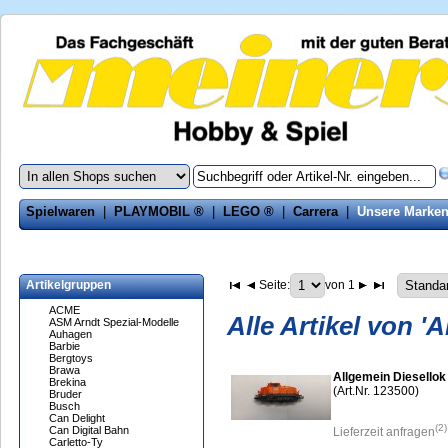
Spielwaren
|
PLAYMOBIL ®
|
LEGO ®
|
Carrera
|
Unsere Marke
Artikelgruppen
Seite:
von 1
ACME
Alle Artikel von '
ASM Arndt Spezial-Modelle
Auhagen
Barbie
Bergtoys
Brawa
Allgemein Diesellok
Brekina
(Art.Nr. 123500)
Bruder
Busch
Can Delight
(2)
Can Digital Bahn
Lieferzeit anfragen
Carletto-Ty