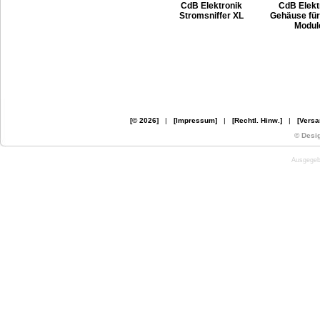
CdB Elektronik
CdB Elekt
Stromsniffer XL
Gehäuse für 
Modul
[© 2026]
|
[Impressum]
|
[Rechtl. Hinw.]
|
[Versa
© Desi
Ausgegebe