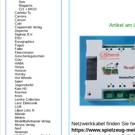
Sets
Waggons
Z21 + MX10
Carletto-Ty
Carrera
Carson
Cobi
Artikel am 
Coppenrath Verlag
Depeche
Digikejs B.V.
ESU
Eurographics
Fagus
Faller
Fleischmann
Geschenkgutschein
Götz
HABA
Herpa
Horizon
Hornby
Hot Wheels
Italeri
Jägerndorfer
Kato H0
Kosmos
Krick
Lemke Collection
Lenz Elektronik
LGB
Liliput Loks N
Märklin
Minitrix
Modellbahnbande Verlag
Netzwerkkabel finden Sie hi
Moses Verlag
Nerf
https://www.spielzeug-me
Nintendo