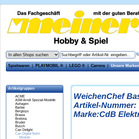
Spielwaren
|
PLAYMOBIL ®
|
LEGO ®
|
Carrera
|
Unsere Marke
Artikelgruppen
WeichenChef Bas
ACME
ASM Arndt Spezial-Modelle
Artikel-Nummer:
Auhagen
Barbie
Bergtoys
Marke:CdB Elekt
Brawa
Brekina
Bruder
Busch
Can Delight
Can Digital Bahn
Module