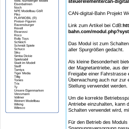
steuerelemente/can-digit
NME Nürnberger Modell
Eisenbahnen
Noch
NPE Modellbau GbR
CAN-digital-Bahn Projekt W
Piko
PLAYMOBIL (R)
Preiser-Figuren
Link zum Artikel bei CdB:
ht
Ravensburger
Revell
bahn.com/modul.php?sy
Rivarossi
Roco
Rolly Toys
Schleich
Das Modul ist zum Schalten 
Schmidt Spiele
aller Spurgrößen gedacht.
Schuco
Siku
Simba Dickie
Spielstabil
Als kleine Besonderheit bi
Stadt im Modell
Steiff
der Magnetantriebe, aus de
Tamiya
Freigabe einer Fahrstrasse 
Tiger Media
Tillig
Überwachung auch nur zur ei
Tonies
Trix
Stellung verwendet werden.
Ty
Unsere Eigenmarken
Viessmann
Um die korrekte Betriebssp
Vollmer
Weinert Modellbau
Antriebe einzuhalten, kann
Wiking
Wilesco
Schalten verwendet wird, m
Für den Betrieb des Moduls 
Spannungsversorgung passe