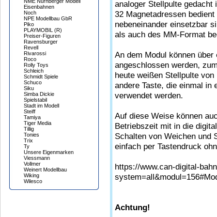
NME Nürnberger Modell
analoger Stellpulte gedacht
Eisenbahnen
32 Magnetadressen bedient 
Noch
NPE Modellbau GbR
nebeneinander einsetzbar 
Piko
PLAYMOBIL (R)
als auch des MM-Format be
Preiser-Figuren
Ravensburger
Revell
An dem Modul können über e
Rivarossi
Roco
angeschlossen werden, zum B
Rolly Toys
Schleich
heute weißen Stellpulte von
Schmidt Spiele
Schuco
andere Taste, die einmal in e
Siku
verwendet werden.
Simba Dickie
Spielstabil
Stadt im Modell
Steiff
Auf diese Weise können auch
Tamiya
Tiger Media
Betriebszeit mit in die dig
Tillig
Schalten von Weichen und S
Tonies
Trix
einfach per Tastendruck ohn
Ty
Unsere Eigenmarken
Viessmann
Vollmer
https://www.can-digital-ba
Weinert Modellbau
system=all&modul=156#Mo
Wiking
Wilesco
Achtung!