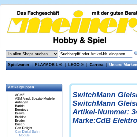
Spielwaren
|
PLAYMOBIL ®
|
LEGO ®
|
Carrera
|
Unsere Marke
Artikelgruppen
SwitchMann Gleisb
ACME
ASM Arndt Spezial-Modelle
SwitchMann Gleisb
Auhagen
Barbie
Bergtoys
Artikel-Nummer: 3
Brawa
Brekina
Marke:CdB Elektro
Bruder
Busch
Can Delight
Can Digital Bahn
Module