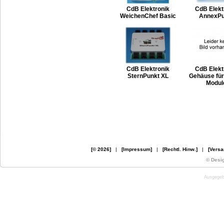
CdB Elektronik
CdB Elekt
WeichenChef Basic
AnnexPu
CdB Elektronik
CdB Elekt
SternPunkt XL
Gehäuse für 
Modul
[© 2026]
|
[Impressum]
|
[Rechtl. Hinw.]
|
[Versa
© Desi
Ausgegebe