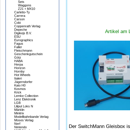
Sets
Waggons
Z21 + MX10
Carletto-Ty
Carrera
Carson
Cobi
Coppenrath Verlag
Depeche
Artikel am 
Digikejs B.V.
ESU
Eurographics
Fagus
Faller
Fleischmann
Geschenkgutschein
Götz
HABA
Herpa
Horizon
Hornby
Hot Wheels
Italeri
Jägerndorfer
Kato H0
Kosmos
Krick
Lemke Collection
Lenz Elektronik
LGB
Liliput Loks N
Märklin
Minitrix
Modellbahnbande Verlag
Moses Verlag
Nerf
Der SwitchMann Gleisbox ist
Nintendo