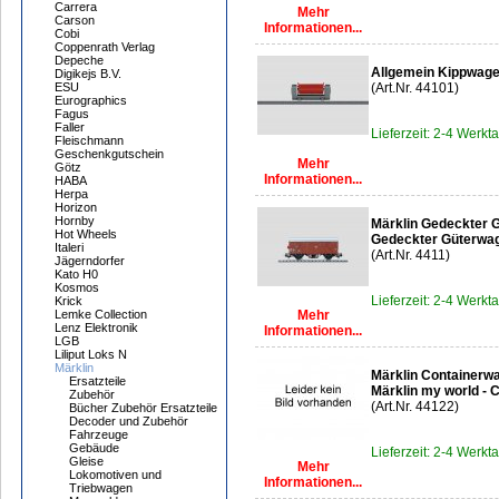
Carrera
Mehr
Carson
Informationen...
Cobi
Coppenrath Verlag
Depeche
Allgemein Kippwag
Digikejs B.V.
ESU
(Art.Nr. 44101)
Eurographics
Fagus
Faller
Lieferzeit: 2-4 Werkt
Fleischmann
Geschenkgutschein
Mehr
Götz
Informationen...
HABA
Herpa
Horizon
Hornby
Märklin Gedeckter 
Hot Wheels
Gedeckter Güterwage
Italeri
(Art.Nr. 4411)
Jägerndorfer
Kato H0
Kosmos
Lieferzeit: 2-4 Werkt
Krick
Lemke Collection
Mehr
Lenz Elektronik
Informationen...
LGB
Liliput Loks N
Märklin
Märklin Containerw
Ersatzteile
Märklin my world -
Zubehör
(Art.Nr. 44122)
Bücher Zubehör Ersatzteile
Decoder und Zubehör
Fahrzeuge
Gebäude
Lieferzeit: 2-4 Werkt
Gleise
Mehr
Lokomotiven und
Informationen...
Triebwagen