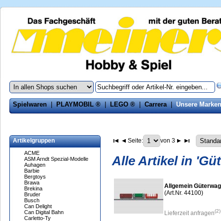
Spielwaren
|
PLAYMOBIL ®
|
LEGO ®
|
Carrera
|
Unsere Marke
Artikelgruppen
Seite:
von 3
ACME
Alle Artikel in 'G
ASM Arndt Spezial-Modelle
Auhagen
Barbie
Bergtoys
Brawa
Allgemein Güterwag
Brekina
(Art.Nr. 44100)
Bruder
Busch
Can Delight
(2)
Can Digital Bahn
Lieferzeit anfragen
Carletto-Ty