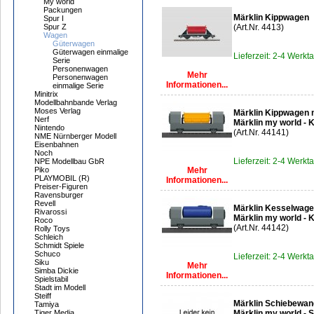
My world
Packungen
Märklin Kippwagen
Spur I
Spur Z
(Art.Nr. 4413)
Wagen
Güterwagen
Güterwagen einmalige
Lieferzeit: 2-4 Werkt
Serie
Personenwagen
Mehr
Personenwagen
Informationen...
einmalige Serie
Minitrix
Modellbahnbande Verlag
Moses Verlag
Märklin Kippwagen 
Nerf
Märklin my world -
Nintendo
(Art.Nr. 44141)
NME Nürnberger Modell
Eisenbahnen
Noch
Lieferzeit: 2-4 Werkt
NPE Modellbau GbR
Piko
Mehr
PLAYMOBIL (R)
Informationen...
Preiser-Figuren
Ravensburger
Revell
Märklin Kesselwagen
Rivarossi
Märklin my world -
Roco
(Art.Nr. 44142)
Rolly Toys
Schleich
Schmidt Spiele
Schuco
Lieferzeit: 2-4 Werkt
Siku
Mehr
Simba Dickie
Informationen...
Spielstabil
Stadt im Modell
Steiff
Märklin Schiebewa
Tamiya
Tiger Media
Märklin my world -