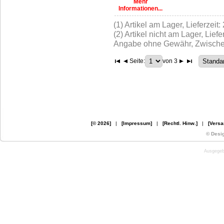
Mehr
Informationen...
(1) Artikel am Lager, Lieferzeit
(2) Artikel nicht am Lager, Liefe
Angabe ohne Gewähr, Zwischen
Seite:
von 3
[© 2026]
|
[Impressum]
|
[Rechtl. Hinw.]
|
[Versa
© Desi
Ausgegebe