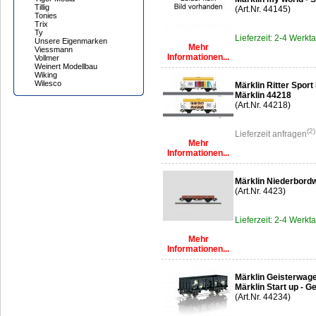
Tillig
(Art.Nr. 44145)
Tonies
Trix
Ty
Lieferzeit: 2-4 Werkt
Unsere Eigenmarken
Mehr
Viessmann
Informationen...
Vollmer
Weinert Modellbau
Wiking
Wilesco
Märklin Ritter Spor
Märklin 44218
(Art.Nr. 44218)
(2)
Lieferzeit anfragen
Mehr
Informationen...
Märklin Niederbord
(Art.Nr. 4423)
Lieferzeit: 2-4 Werkt
Mehr
Informationen...
Märklin Geisterwag
Märklin Start up - G
(Art.Nr. 44234)